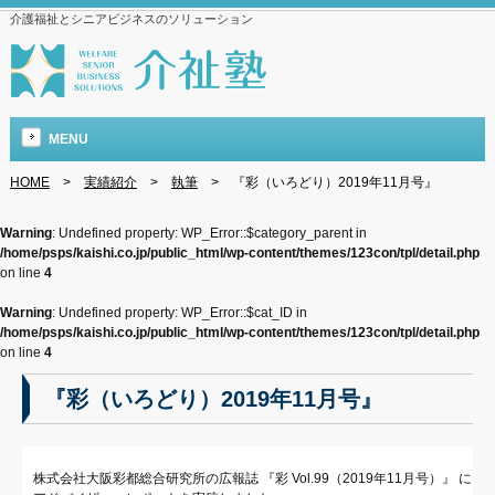
介護福祉とシニアビジネスのソリューション
MENU
HOME
>
実績紹介
>
執筆
>
『彩（いろどり）2019年11月号』
Warning
: Undefined property: WP_Error::$category_parent in
/home/psps/kaishi.co.jp/public_html/wp-content/themes/123con/tpl/detail.php
on line
4
Warning
: Undefined property: WP_Error::$cat_ID in
/home/psps/kaishi.co.jp/public_html/wp-content/themes/123con/tpl/detail.php
on line
4
『彩（いろどり）2019年11月号』
株式会社大阪彩都総合研究所の広報誌 『彩 Vol.99（2019年11月号）』 に