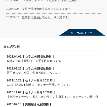
2020/4/4
「１世帯に布マスク２枚配布」は優れた施策
2020/3/25
女性活躍推進は意味があるのですか？
2020/3/12
従業員の解雇は思ったより大変です。
最近の投稿
2023/04/01【 コラム 介護福祉経営 】
介護の技能実習制度で人手不足が解決する？
2023/03/26【 コラム 介護福祉経営 】
電子カルテ、全国で共有可能に…なるの？
2021/10/21【 セミナー案内 2021年 】
CareTEX2021大阪 にてセミナー登壇いたします。
2020/11/07【 セミナー案内 2020年 】
【無料セミナーのご案内／オンライン】日本インフォメーション様主催
2020/07/14【 実績紹介 公的職務 】