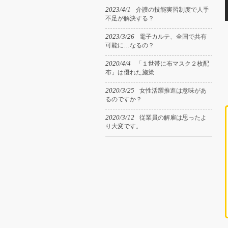
2023/4/1
介護の技能実習制度で人手
不足が解決する？
2023/3/26
電子カルテ、全国で共有
可能に…なるの？
2020/4/4
「１世帯に布マスク２枚配
布」は優れた施策
2020/3/25
女性活躍推進は意味があ
るのですか？
2020/3/12
従業員の解雇は思ったよ
り大変です。