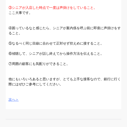
③シニアが入店した時点で一度は声掛けをしていること。
ここ大事です。
④困っているなと感じたら、シニアが案内係を呼ぶ前に即座に声掛けをす
ること。
⑤なるべく同じ目線に合わせて正対せず控えめに接すること。
⑥傾聴して、シニアが話し終えてから操作方法を伝えること。
⑦周囲の顧客にも気配りができること。
他にもいろいろあると思いますが、とても上手な接客なので、銀行に行く
際にはぜひご参考にしてください。
次へ＞