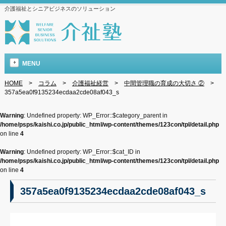
介護福祉とシニアビジネスのソリューション
MENU
HOME
>
コラム
>
介護福祉経営
>
中間管理職の育成の大切さ ②
>
357a5ea0f9135234ecdaa2cde08af043_s
Warning
: Undefined property: WP_Error::$category_parent in
/home/psps/kaishi.co.jp/public_html/wp-content/themes/123con/tpl/detail.php
on line
4
Warning
: Undefined property: WP_Error::$cat_ID in
/home/psps/kaishi.co.jp/public_html/wp-content/themes/123con/tpl/detail.php
on line
4
357a5ea0f9135234ecdaa2cde08af043_s