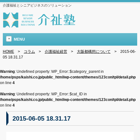
介護福祉とシニアビジネスのソリューション
MENU
HOME
>
コラム
>
介護福祉経営
>
大阪都構想について
>
2015-06-
05 18.31.17
Warning
: Undefined property: WP_Error::$category_parent in
/home/psps/kaishi.co.jp/public_html/wp-content/themes/123con/tpl/detail.php
on line
4
Warning
: Undefined property: WP_Error::$cat_ID in
/home/psps/kaishi.co.jp/public_html/wp-content/themes/123con/tpl/detail.php
on line
4
2015-06-05 18.31.17