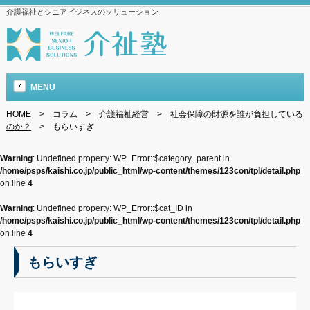
介護福祉とシニアビジネスのソリューション
MENU
HOME
>
コラム
>
介護福祉経営
>
社会保障の財源を誰が負担している
のか？
>
もらいすぎ
Warning
: Undefined property: WP_Error::$category_parent in
/home/psps/kaishi.co.jp/public_html/wp-content/themes/123con/tpl/detail.php
on line
4
Warning
: Undefined property: WP_Error::$cat_ID in
/home/psps/kaishi.co.jp/public_html/wp-content/themes/123con/tpl/detail.php
on line
4
もらいすぎ