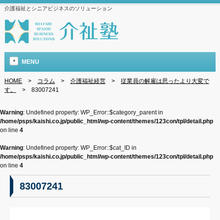
介護福祉とシニアビジネスのソリューション
MENU
HOME
>
コラム
>
介護福祉経営
>
従業員の解雇は思ったより大変で
す。
>
83007241
Warning
: Undefined property: WP_Error::$category_parent in
/home/psps/kaishi.co.jp/public_html/wp-content/themes/123con/tpl/detail.php
on line
4
Warning
: Undefined property: WP_Error::$cat_ID in
/home/psps/kaishi.co.jp/public_html/wp-content/themes/123con/tpl/detail.php
on line
4
83007241