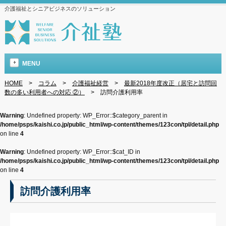
介護福祉とシニアビジネスのソリューション
MENU
HOME
>
コラム
>
介護福祉経営
>
最新2018年度改正（居宅と訪問回
数の多い利用者への対応 ②）
>
訪問介護利用率
Warning
: Undefined property: WP_Error::$category_parent in
/home/psps/kaishi.co.jp/public_html/wp-content/themes/123con/tpl/detail.php
on line
4
Warning
: Undefined property: WP_Error::$cat_ID in
/home/psps/kaishi.co.jp/public_html/wp-content/themes/123con/tpl/detail.php
on line
4
訪問介護利用率