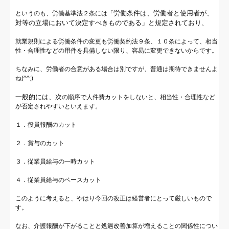
労働条件は、労働者と使用者が、
というのも、労働基準法２条には「
対等の立場において決定すべきものである」と規定されており、
就業規則による労働条件の変更も労働契約法９条、１０条によって、相当
性・合理性などの用件を具備しない限り、容易に変更できないからです。
ちなみに、労働者の合意がある場合は別ですが、普通は期待できませんよ
ね(^^;)
一般的には、次
の順序で人件費カットをしないと、相当性・合理性など
が否定されやすいといえます。
１．役員報酬のカット
２．賞与のカット
３．従業員給与の一時カット
４．従業員給与のベースカット
このように考えると、やはり今回の改正は経営者にとって厳しいもので
す。
なお、介護報酬が下がることと処遇改善加算が増えることの関係性につい